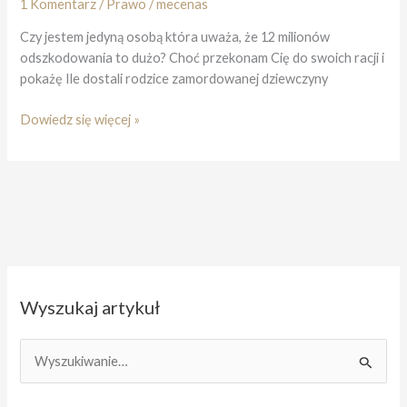
1 Komentarz
/
Prawo
/
mecenas
Czy jestem jedyną osobą która uważa, że 12 milionów
odszkodowania to dużo? Choć przekonam Cię do swoich racji i
pokażę Ile dostali rodzice zamordowanej dziewczyny
3
Dowiedz się więcej »
mało
znane
fakty
o
odszkodowaniu
Tomasza
Komendy
Wyszukaj artykuł
S
z
u