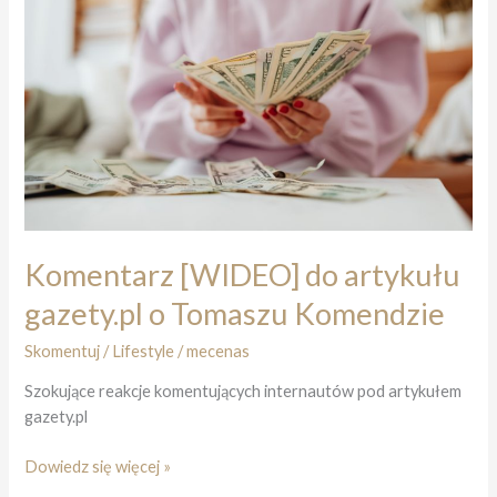
wciągnął
Cię
bez
reszty
Komentarz [WIDEO] do artykułu
gazety.pl o Tomaszu Komendzie
Skomentuj
/
Lifestyle
/
mecenas
Szokujące reakcje komentujących internautów pod artykułem
gazety.pl
Komentarz
Dowiedz się więcej »
[WIDEO]