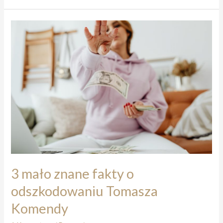
do
artykułu
gazety.pl
o
Tomaszu
Komendzie
3 mało znane fakty o
odszkodowaniu Tomasza
Komendy