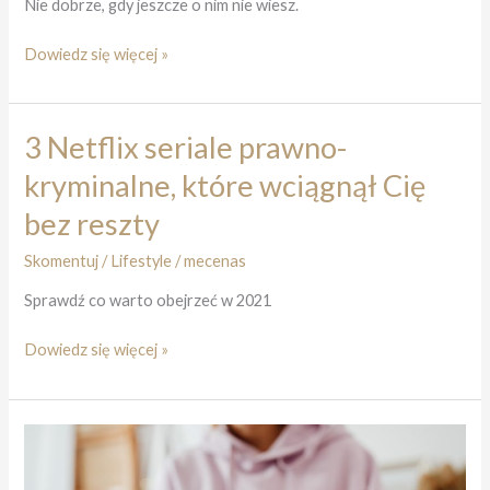
Nie dobrze, gdy jeszcze o nim nie wiesz.
Jak
Dowiedz się więcej »
skorzystać
z
Tygodnia
3 Netflix seriale prawno-
Pomocy
kryminalne, które wciągnął Cię
Osobom
Pokrzywdzonym
bez reszty
Przestępstwem
Skomentuj
/
Lifestyle
/
mecenas
Sprawdź co warto obejrzeć w 2021
3
Dowiedz się więcej »
Netflix
seriale
prawno-
kryminalne,
które