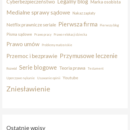
Legalny blog
Cyberbezpieczeństwo
Marka osobista
Medialne sprawy sądowe
Nakaz zapłaty
Pierwsza firma
Netflix prawnicze seriale
Pierwszy blog
Pisma sądowe
Prawo pracy
Prawo relokacji dziecka
Prawo umów
Problemy małżeńskie
Przymusowe leczenie
Przemoc i bezprawie
Serie blogowe
Teoria prawa
Rozwód
Testament
Youtube
Uporczywe nękanie
Usuwanie opinii
Zniesławienie
Ostatnie wpisy