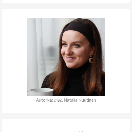
u
k
a
j
d
l
a
:
Autorka:
mec.
Natalia Nuutinen