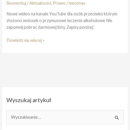
Skomentuj
/
Aktualności
,
Prawo
/
mecenas
Nowe wideo na kanale YouTube dla osób przeciwko którym
złożono wniosek o przymusowe leczenie alkoholowe Nie
zapomnij pobrać darmowej listy. Zapisy poniżej:
Doprowadzenie
Dowiedz się więcej »
przez
policję
do
zakładu
zamkniętego
[WIDEO]
Wyszukaj artykuł
S
z