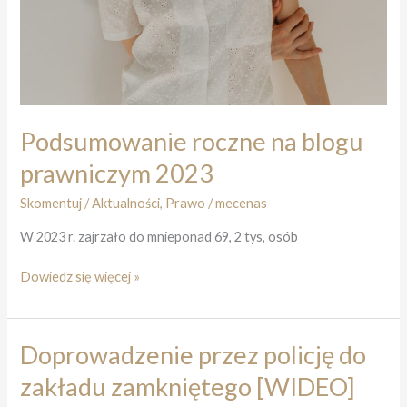
Podsumowanie roczne na blogu
prawniczym 2023
Skomentuj
/
Aktualności
,
Prawo
/
mecenas
W 2023 r. zajrzało do mnieponad 69, 2 tys, osób
Podsumowanie
Dowiedz się więcej »
roczne
na
blogu
Doprowadzenie przez policję do
prawniczym
zakładu zamkniętego [WIDEO]
2023