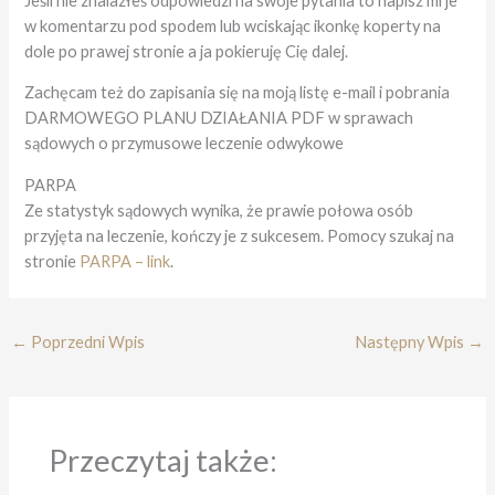
Jeśli nie znalazłeś odpowiedzi na swoje pytania to napisz mi je
w komentarzu pod spodem lub wciskając ikonkę koperty na
dole po prawej stronie a ja pokieruję Cię dalej.
Zachęcam też do zapisania się na moją listę e-mail i pobrania
DARMOWEGO PLANU DZIAŁANIA PDF w sprawach
sądowych o przymusowe leczenie odwykowe
PARPA
Ze statystyk sądowych wynika, że prawie połowa osób
przyjęta na leczenie, kończy je z sukcesem. Pomocy szukaj na
stronie
PARPA – link
.
←
Poprzedni Wpis
Następny Wpis
→
Przeczytaj także: