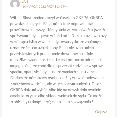
JAN
10 MARCA, 2022 PRZY 11:42 PM
Witam. Siostrzeniec złożył wniosek do GKRPA. GKRPA
powołała biegłych. Biegli mimo to iż odpowiedziałem
prawidłowo na wszystkie pytania w tym najważniejsze, że
spożywam jedynie piwo w ilości od 1-3 sztuk raz, dwa razy
w miesiącu tylko w weekendy towarzysko ze znajomymi
uznał, że jestem uzależniony. Biegli nie uznali mimo
przedstawionych przeze mnie dowodów na piśnie
(obraźliwe wiadomości sms i e-mai pod moim adresem i
mojego ojca), że chodziło o sprzeczki rodzinne w sprawie
spadku, oparli się jedynie na zeznaniach siostrzeńca.
Dodam, że mieszkamy osobno każdy w swoim mieszkaniu
z odrębnym wejściem, ale w tym samym budynku. Teraz
GKRPA dała mi wybór. Albo idę na odwyk dobrowolnie
amabulatoryjnie albo składa wniosek do sądu. Co można
zrobić aby uniknąć przyjęcia takiego rozwiązania ?
Odpisz