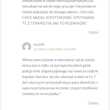
odwykowym w teybie niestacjonarnym,lecz ja
mieszkam na wsi do tego pracuje I nie jestem w
stanie dojezdzac do duzego miasta- Ostroda.
CHCE NADAL KONTYNOWAC SPOTKANIA
TE Z TERAPEUTA.JAK TO ROZWIAZAC
Odpisz
KACPER
1 LUTEGO, 2025 PRZY 10:03 PM
Witam mam pytanie a mianowicie sąd przyznał
mi kuratora tylko że był mały incydent gdzie
policja mnie złapała pijanego na rowerze i dali mi
mandat i kurator się nie odezwał a miał na to 7
dni roboczych i przyszedł mi po paru dniach list z
sądu na przymusowe leczenie czy jest możliwość
zamiany te na wszywkę ?
Odpisz