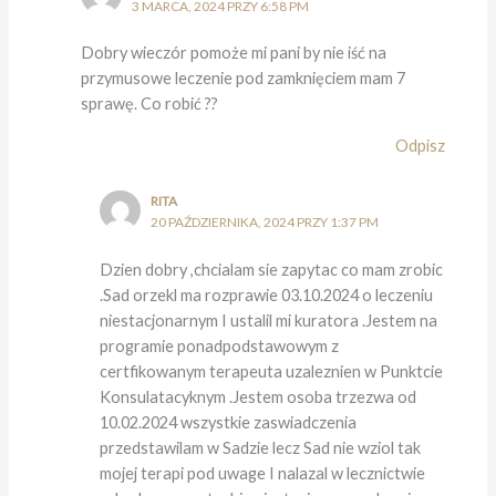
3 MARCA, 2024 PRZY 6:58 PM
Dobry wieczór pomoże mi pani by nie iść na
przymusowe leczenie pod zamknięciem mam 7
sprawę. Co robić ??
Odpisz
RITA
20 PAŹDZIERNIKA, 2024 PRZY 1:37 PM
Dzien dobry ,chcialam sie zapytac co mam zrobic
.Sad orzekl ma rozprawie 03.10.2024 o leczeniu
niestacjonarnym I ustalil mi kuratora .Jestem na
programie ponadpodstawowym z
certfikowanym terapeuta uzaleznien w Punktcie
Konsulatacyknym .Jestem osoba trzezwa od
10.02.2024 wszystkie zaswiadczenia
przedstawilam w Sadzie lecz Sad nie wziol tak
mojej terapi pod uwage I nalazal w lecznictwie