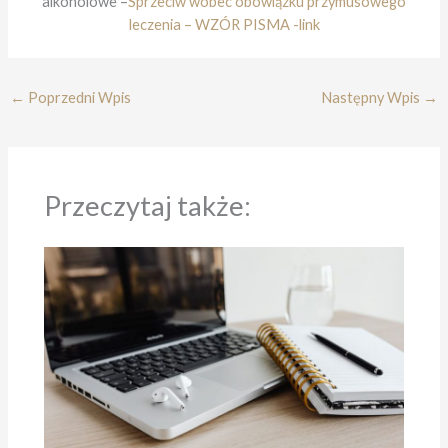
alkoholowe –
Sprzeciw wobec obowiązku przymusowego
leczenia – WZÓR PISMA
-link
←
Poprzedni Wpis
Następny Wpis
→
Przeczytaj także: