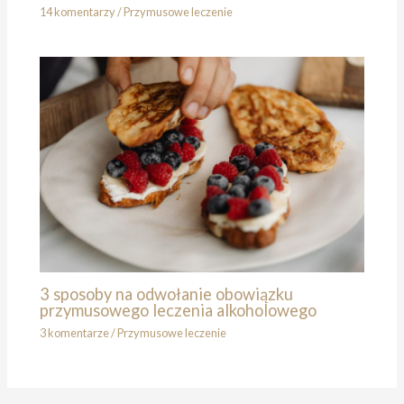
14 komentarzy
/
Przymusowe leczenie
3 sposoby na odwołanie obowiązku
przymusowego leczenia alkoholowego
3 komentarze
/
Przymusowe leczenie