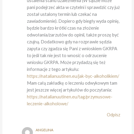
ustalenia stanu uzależnienia (W sądzie może
pani podejrzeć akta w czytelni i sprawdzić czy już
został ustalony termin lub czekać na
zawiadomienie). Dopiero gdy biegły wyda opinię,
będzie bardzo krótki czas na złożenie
odwołania/zarzutów do opinii, także proszę być
czujną. Dodatkowo gdy na rozprawie sędzia
zapyta czy zgadza się Pani z wnioskiem GKRPA
to jeśli tak nie jest to wnosić o odrzucenie
wniosku GKRPA. Może przydadzą się też
informacje z tego artykułu:
https://natalianuutinen.eu/jak-byc-alkoholikiem/
Mam całą zakładkę o leczeniu odwykowym tam
jest jeszcze więcej artykułów do poczytania:
https://natalianuutinen.eu/tag/przymusowe-
leczenie-alkoholowe/
Odpisz
ANGELINA