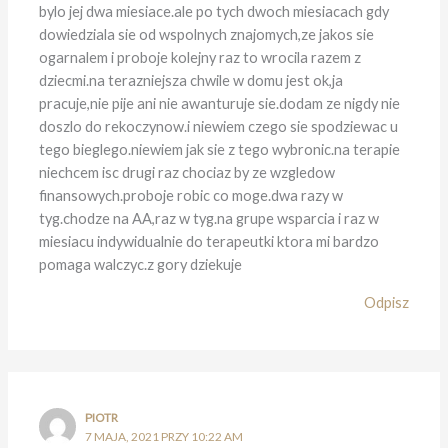
bylo jej dwa miesiace.ale po tych dwoch miesiacach gdy
dowiedziala sie od wspolnych znajomych,ze jakos sie
ogarnalem i proboje kolejny raz to wrocila razem z
dziecmi.na terazniejsza chwile w domu jest ok,ja
pracuje,nie pije ani nie awanturuje sie.dodam ze nigdy nie
doszlo do rekoczynow.i niewiem czego sie spodziewac u
tego bieglego.niewiem jak sie z tego wybronic.na terapie
niechcem isc drugi raz chociaz by ze wzgledow
finansowych.proboje robic co moge.dwa razy w
tyg.chodze na AA,raz w tyg.na grupe wsparcia i raz w
miesiacu indywidualnie do terapeutki ktora mi bardzo
pomaga walczyc.z gory dziekuje
Odpisz
PIOTR
7 MAJA, 2021 PRZY 10:22 AM