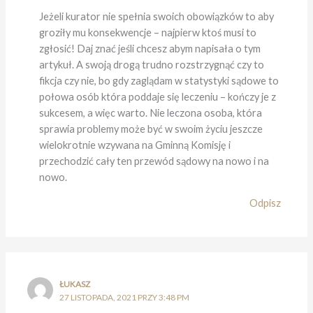
Jeżeli kurator nie spełnia swoich obowiązków to aby
groziły mu konsekwencje – najpierw ktoś musi to
zgłosić! Daj znać jeśli chcesz abym napisała o tym
artykuł. A swoją drogą trudno rozstrzygnąć czy to
fikcja czy nie, bo gdy zaglądam w statystyki sądowe to
połowa osób która poddaje się leczeniu – kończy je z
sukcesem, a więc warto. Nie leczona osoba, która
sprawia problemy może być w swoim życiu jeszcze
wielokrotnie wzywana na Gminną Komisję i
przechodzić cały ten przewód sądowy na nowo i na
nowo.
Odpisz
ŁUKASZ
27 LISTOPADA, 2021 PRZY 3:48 PM