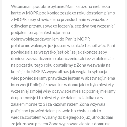
Witam.mam podobne pytanie.Mam zalozona niebieska
karte w MOPR.pod koniec zeszlego roku dostalem pismo
z MOPR zeby stawic sie na przesluchanie w zwiazku z
odbyciem przymusowego leczenia,lecz dwa tyg wczesniej
podjalem terapie niestacjonarna
dobrowolnie.zadzwonilem do Pani z MOPR
poinformowalem,ze juz jestem w trakcie terapii wiec Pani
powiedziala,ze wszystko jest ok i ze jak skoncze zeby
doniesc zaswiadczenie o ukonczeniu.tak tez zrobilem.ale
na poczatku tego roku dostalismy z Zona wezwania na
komisje do MKRPA.wypytali nas jak wyglada sytuacja
wiec powiedzielismy prawde,ze jestem w abstynecji,niema
interwecji Policji,nie awantur w domu jak to bylo niestety
wczesniej z mojej winy oczywiscie.miesiac pozniej mielismy
druga komisje i tu niestety ale dalem ciala.kilka razy
zalalem morde tz 3 i za kazdym razem Zona wzywala
policje no i powiedzialem prawde bo chyba i tak to
wiedza.zostalem wyslany do bieglego.to juz jutro.dodam
ze jak znowu peklem Zona wyprowadzila sie z domu.nie