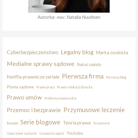
Autorka:
mec.
Natalia Nuutinen
Legalny blog
Cyberbezpieczeństwo
Marka osobista
Medialne sprawy sądowe
Nakaz zapłaty
Pierwsza firma
Netflix prawnicze seriale
Pierwszy blog
Pisma sądowe
Prawo pracy
Prawo relokacji dziecka
Prawo umów
Problemy małżeńskie
Przymusowe leczenie
Przemoc i bezprawie
Serie blogowe
Teoria prawa
Rozwód
Testament
Youtube
Uporczywe nękanie
Usuwanie opinii