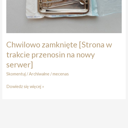
Chwilowo zamknięte [Strona w
trakcie przenosin na nowy
serwer]
Skomentuj
/
Archiwalne
/
mecenas
Chwilowo
Dowiedz się więcej »
zamknięte
[Strona
w
trakcie
przenosin
na