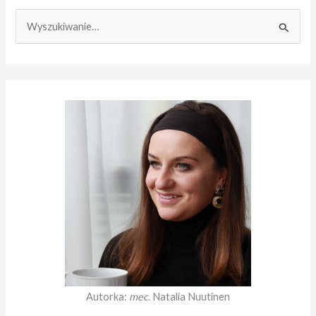
S
z
u
k
a
j
d
l
a
:
Autorka:
mec.
Natalia Nuutinen