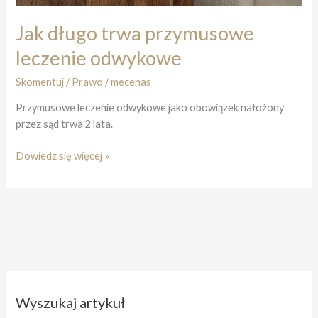
Jak długo trwa przymusowe
leczenie odwykowe
Skomentuj
/
Prawo
/
mecenas
Przymusowe leczenie odwykowe jako obowiązek nałożony
przez sąd trwa 2 lata.
Jak
Dowiedz się więcej »
długo
trwa
przymusowe
leczenie
odwykowe
Wyszukaj artykuł