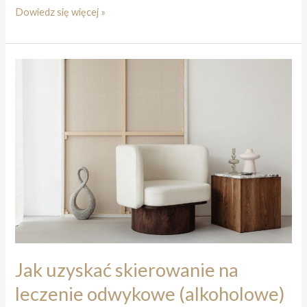
Czy
Dowiedz się więcej »
można
odmówić
leczenia
odwykowego
Jak uzyskać skierowanie na
leczenie odwykowe (alkoholowe)