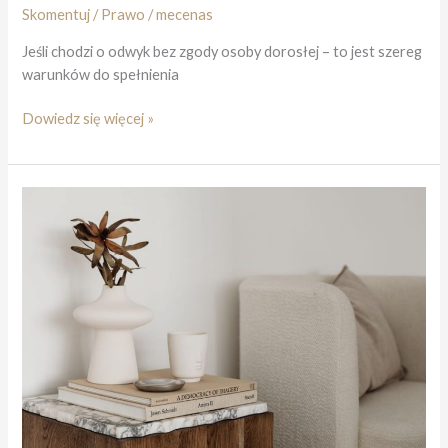
Skomentuj
/
Prawo
/
mecenas
Jeśli chodzi o odwyk bez zgody osoby dorosłej – to jest szereg
warunków do spełnienia
Jak
Dowiedz się więcej »
uzyskać
skierowanie
na
leczenie
odwykowe
(alkoholowe)