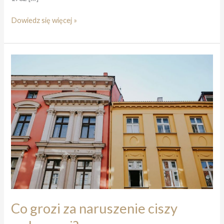
Jak
Dowiedz się więcej »
uniknąć
przymusowego
leczenia
odwykowego
2025
Co grozi za naruszenie ciszy