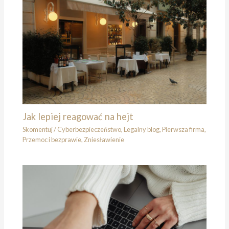
Jak lepiej reagować na hejt
Skomentuj
/
Cyberbezpieczeństwo
,
Legalny blog
,
Pierwsza firma
,
Przemoc i bezprawie
,
Zniesławienie