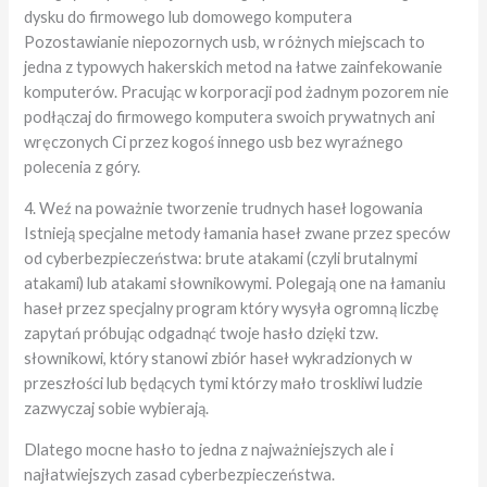
dysku do firmowego lub domowego komputera
Pozostawianie niepozornych usb, w różnych miejscach to
jedna z typowych hakerskich metod na łatwe zainfekowanie
komputerów. Pracując w korporacji pod żadnym pozorem nie
podłączaj do firmowego komputera swoich prywatnych ani
wręczonych Ci przez kogoś innego usb bez wyraźnego
polecenia z góry.
4. Weź na poważnie tworzenie trudnych haseł logowania
Istnieją specjalne metody łamania haseł zwane przez speców
od cyberbezpieczeństwa: brute atakami (czyli brutalnymi
atakami) lub atakami słownikowymi. Polegają one na łamaniu
haseł przez specjalny program który wysyła ogromną liczbę
zapytań próbując odgadnąć twoje hasło dzięki tzw.
słownikowi, który stanowi zbiór haseł wykradzionych w
przeszłości lub będących tymi którzy mało troskliwi ludzie
zazwyczaj sobie wybierają.
Dlatego mocne hasło to jedna z najważniejszych ale i
najłatwiejszych zasad cyberbezpieczeństwa.