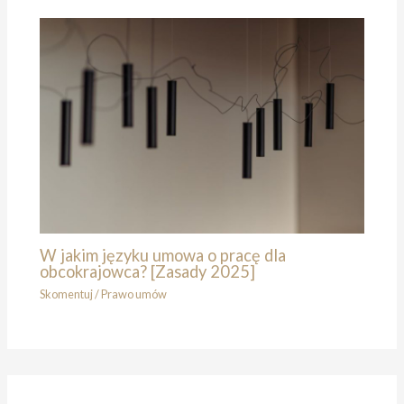
W jakim języku umowa o pracę dla
obcokrajowca? [Zasady 2025]
Skomentuj
/
Prawo umów