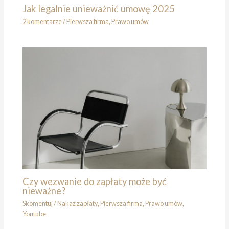
Jak legalnie unieważnić umowę 2025
2 komentarze
/
Pierwsza firma
,
Prawo umów
Czy wezwanie do zapłaty może być
nieważne?
Skomentuj
/
Nakaz zapłaty
,
Pierwsza firma
,
Prawo umów
,
Youtube