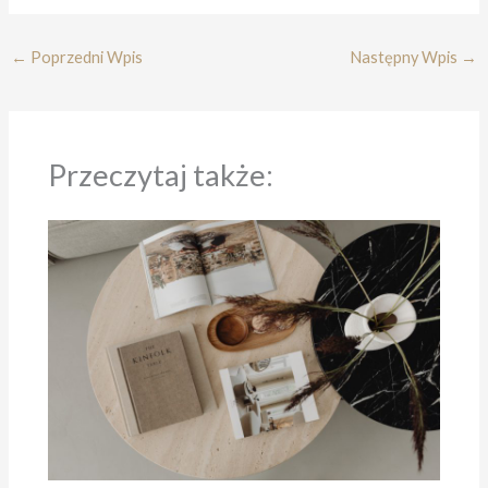
←
Poprzedni Wpis
Następny Wpis
→
Przeczytaj także: