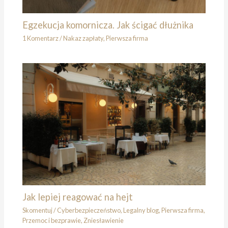
Egzekucja komornicza. Jak ścigać dłużnika
1 Komentarz
/
Nakaz zapłaty
,
Pierwsza firma
Jak lepiej reagować na hejt
Skomentuj
/
Cyberbezpieczeństwo
,
Legalny blog
,
Pierwsza firma
,
Przemoc i bezprawie
,
Zniesławienie