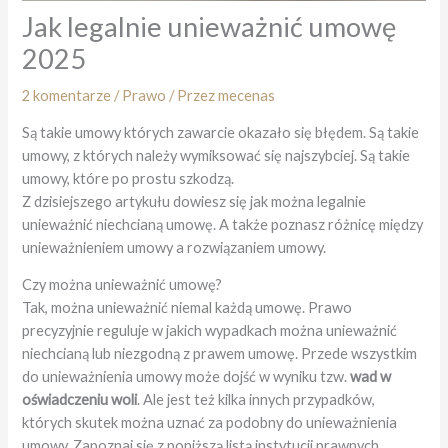
Jak legalnie unieważnić umowę
2025
2 komentarze
/
Prawo
/ Przez
mecenas
Są takie umowy których zawarcie okazało się błędem. Są takie
umowy, z których należy wymiksować się najszybciej. Są takie
umowy, które po prostu szkodzą.
Z dzisiejszego artykułu dowiesz się jak można legalnie
unieważnić niechcianą umowę. A także poznasz różnicę między
unieważnieniem umowy a rozwiązaniem umowy.
Czy można unieważnić umowę?
Tak, można unieważnić niemal każdą umowę. Prawo
precyzyjnie reguluje w jakich wypadkach można unieważnić
niechcianą lub niezgodną z prawem umowę. Przede wszystkim
do unieważnienia umowy może dojść w wyniku tzw.
wad w
oświadczeniu woli
. Ale jest też kilka innych przypadków,
których skutek można uznać za podobny do unieważnienia
umowy. Zapoznaj się z poniższą listą instytucji prawnych