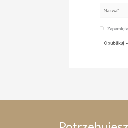
Nazwa*
Zapamiętaj
Potrzebujes