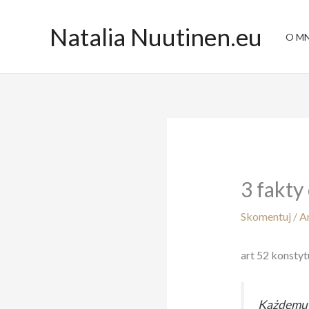
Przejdź
do
Natalia Nuutinen.eu
O MN
treści
3 fakty
Skomentuj
/
A
art 52 konstyt
Każdemu z