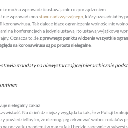
ie te można wprowadzić ustawą a nie rozporządzeniem
ąż nie wprowadzono
stanu nadzwyczajnego
, który uzasadniał by 
ii koronawirusa. Tak dalece idące ograniczenia wolności nie wol
ami na konferencjach a jedynie ustawą i to ustawą wyjątkową w
ajny. Oznacza to, że
z prawnego punktu widzenia wszystkie ogran
ględu na koronawirusa są po prostu nielegalne
.
ystawia mandaty na niewystarczającej hierarchicznie pods
Nuutinen
uje nielegalny zakaz
zywistość. Na dzień dzisiejszy wygląda to tak, że w Policji braku
rzy powiedzieliby im, że nie mogą egzekwować wobec rodaków pr
ło na początku pandemii w marcu jak i będzie zapewnie w sylwest