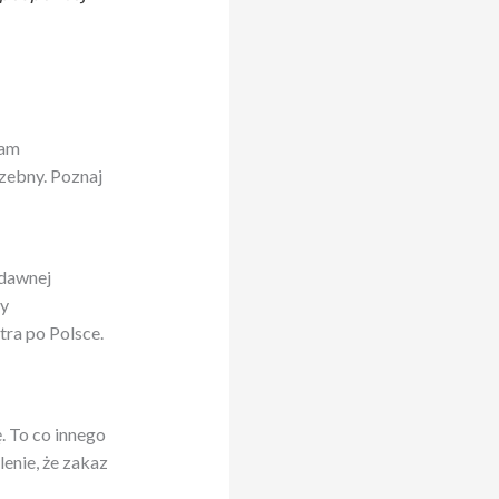
łam
rzebny. Poznaj
edawnej
by
ra po Polsce.
. To co innego
enie, że zakaz