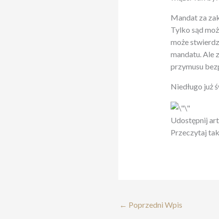
Mandat za zak
Tylko sąd moż
może stwierdzi
mandatu. Ale z
przymusu bezp
Niedługo już ś
Udostępnij ar
Przeczytaj ta
←
Poprzedni Wpis