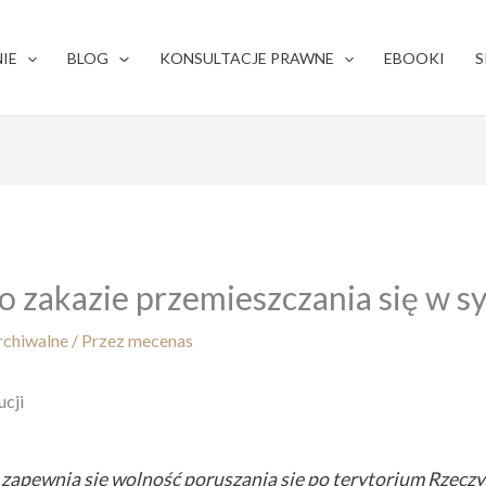
IE
BLOG
KONSULTACJE PRAWNE
EBOOKI
S
 o zakazie przemieszczania się w s
rchiwalne
/ Przez
mecenas
ucji
apewnia się wolność poruszania się po terytorium Rzeczy