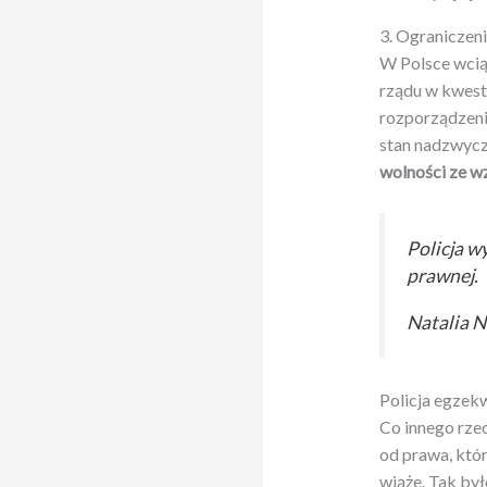
3. Ograniczen
W Polsce wci
rządu w kwest
rozporządzeni
stan nadzwycz
wolności ze wz
Policja w
prawnej.
Natalia 
Policja egzekw
Co innego rzec
od prawa, któ
wiąże. Tak by