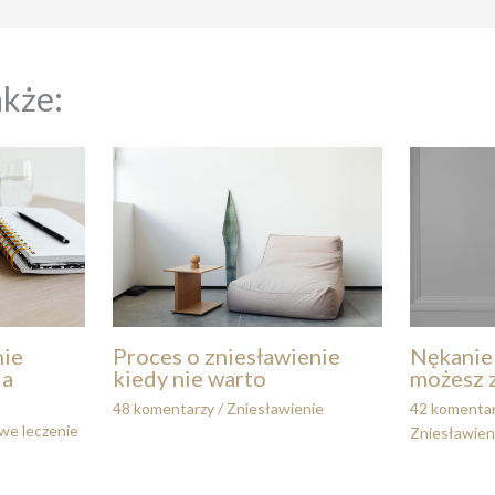
akże:
nie
Proces o zniesławienie
Nękanie 
ia
kiedy nie warto
możesz 
48 komentarzy
/
Zniesławienie
42 komenta
we leczenie
Zniesławien