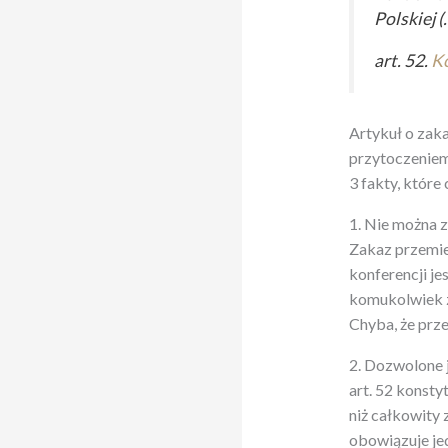
Polskiej (
art. 52.
Ko
Artykuł o zak
przytoczeniem 
3 fakty, które
1. Nie można 
Zakaz przemie
konferencji je
komukolwiek z
Chyba, że prz
2. Dozwolone j
art. 52 konsty
niż całkowity 
obowiązuje je