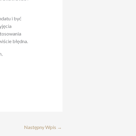
datu i być
yjęcia
 stosowania
iście błędna.
m,
Następny Wpis
→