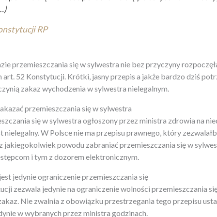
…)
nstytucji RP
azie przemieszczania się w sylwestra nie bez przyczyny rozpoczę
art. 52 Konstytucji. Krótki, jasny przepis a jakże bardzo dziś pot
 czynią zakaz wychodzenia w sylwestra nielegalnym.
zakazać przemieszczania się w sylwestra
szczania się w sylwestra ogłoszony przez ministra zdrowia na ni
st nielegalny. W Polsce nie ma przepisu prawnego, który zezwalał
 jakiegokolwiek powodu zabraniać przemieszczania się w sylwest
estępcom i tym z dozorem elektronicznym.
est jedynie ograniczenie przemieszczania się
tucji zezwala jedynie na ograniczenie wolności przemieszczania się
zakaz. Nie zwalnia z obowiązku przestrzegania tego przepisu ustal
dynie w wybranych przez ministra godzinach.