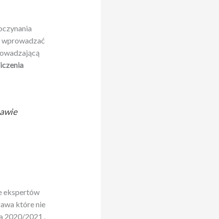
poczynania
no wprowadzać
prowadzającą
iczenia
tawie
je ekspertów
awa które nie
ra 2020/2021 .