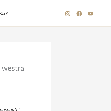
KLEP
ylwestra
pospolitej