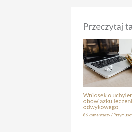
Przeczytaj t
Wniosek o uchyle
obowiązku leczen
odwykowego
86 komentarzy
/
Przymuso