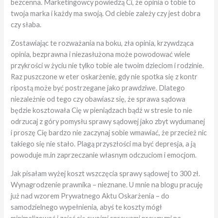
bezcenna. Marketingowcy powiedzą Ci, że opinia o tobie to
twoja marka i każdy ma swoją. Od ciebie zależy czy jest dobra
czy słaba.
Zostawiając te rozważania na boku, zła opinia, krzywdząca
opinia, bezprawna i niezasłużona może powodować wiele
przykrości w życiu nie tylko tobie ale twoim dzieciom i rodzinie.
Raz puszczone w eter oskarżenie, gdy nie spotka się z kontr
ripostą może być postrzegane jako prawdziwe. Dlatego
niezależnie od tego czy obawiasz się, że sprawa sądowa
będzie kosztowała Cię w pieniądzach bądź w stresie to nie
odrzucaj z góry pomysłu sprawy sądowej jako zbyt wydumanej
i proszę Cię bardzo nie zaczynaj sobie wmawiać, że przecież nic
takiego się nie stało. Plagą przyszłości ma być depresja, a ją
powoduje m.in zaprzeczanie własnym odczuciom i emocjom.
Jak pisałam wyżej koszt wszczęcia sprawy sądowej to 300 zł.
Wynagrodzenie prawnika – nieznane. U mnie na blogu pracuję
już nad wzorem Prywatnego Aktu Oskarżenia – do
samodzielnego wypełnienia, abyś te koszty mógł