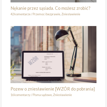
Nękanie przez sąsiada. Co możesz zrobić?
42 komentarze
/
Przemoc i bezprawie
,
Zniesławienie
Pozew o zniesławienie [WZÓR do pobrania]
16 komentarzy
/
Pisma sądowe
,
Zniesławienie