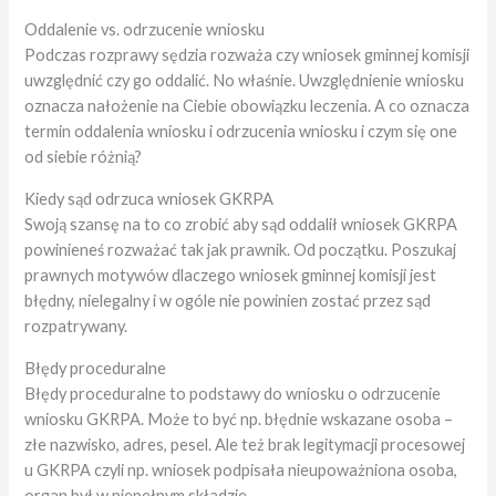
Oddalenie vs. odrzucenie wniosku
Podczas rozprawy sędzia rozważa czy wniosek gminnej komisji
uwzględnić czy go oddalić. No właśnie. Uwzględnienie wniosku
oznacza nałożenie na Ciebie obowiązku leczenia. A co oznacza
termin oddalenia wniosku i odrzucenia wniosku i czym się one
od siebie różnią?
Kiedy sąd odrzuca wniosek GKRPA
Swoją szansę na to co zrobić aby sąd oddalił wniosek GKRPA
powinieneś rozważać tak jak prawnik. Od początku. Poszukaj
prawnych motywów dlaczego wniosek gminnej komisji jest
błędny, nielegalny i w ogóle nie powinien zostać przez sąd
rozpatrywany.
Błędy proceduralne
Błędy proceduralne to podstawy do wniosku o odrzucenie
wniosku GKRPA. Może to być np. błędnie wskazane osoba –
złe nazwisko, adres, pesel. Ale też brak legitymacji procesowej
u GKRPA czyli np. wniosek podpisała nieupoważniona osoba,
organ był w niepełnym składzie.