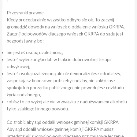
Przesłanki prawne
Kiedy proceduralnie wszystko odbyło się ok. To zacznij
gromadzić dowody na wniosek o oddalenie wniosku GKRPA.
Zacznij od powodów dlaczego wniosek GKRPA do sądu jest
bezpodstawny, bo:
nie jesteś osobą uzależnioną,
jesteś wyleczony/po lub w trakcie dobrowolnej terapii
odwykowej,
jesteś osobą uzależnioną ale nie demoralizujesz młodzieży,
zaspokajasz finansowo potrzeby rodziny, nie zakłócasz
spokoju lub porządku publicznego, nie powodujesz rozkładu
życia rodzinnego,
robisz to co wyżej ale nie w związku z nadużywaniem alkoholu
tylko z jakiegoś innego powodu.
Co zrobić aby sąd oddalił wniosek gminnej komisji GKRPA
Aby sąd oddalił wniosek gminnej komisji GKRPA musisz
przedstawić sądowi powody dlaczego przymusowe leczenie