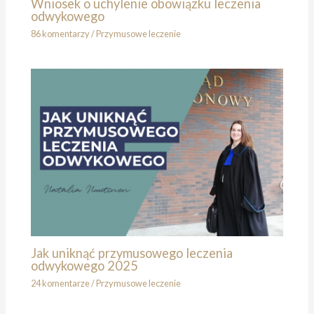
Wniosek o uchylenie obowiązku leczenia
odwykowego
86 komentarzy
/
Przymusowe leczenie
Jak uniknąć przymusowego leczenia
odwykowego 2025
24 komentarze
/
Przymusowe leczenie