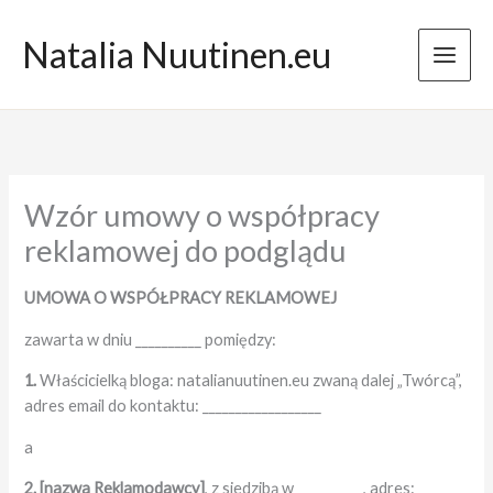
Przejdź
do
Natalia Nuutinen.eu
treści
Wzór umowy o współpracy
reklamowej do podglądu
UMOWA O WSPÓŁPRACY REKLAMOWEJ
zawarta w dniu __________ pomiędzy:
1.
Właścicielką bloga: natalianuutinen.eu zwaną dalej „Twórcą”,
adres email do kontaktu: __________________
a
2. [nazwa Reklamodawcy]
, z siedzibą w __________, adres: