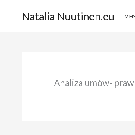
Przejdź
do
Natalia Nuutinen.eu
O MN
treści
Analiza umów- praw